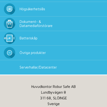
Högsäkerhetslås
Dokument- &
Datamediaförstörare
Batteriskåp
Övriga produkter
Serverhallar/Datacenter
Huvudkontor Robur Safe AB
Lundbyvägen 8
311 68, SLÖINGE
Sverige