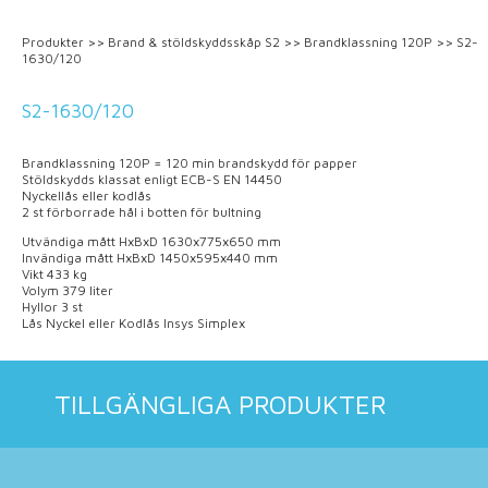
Produkter
>>
Brand & stöldskyddsskåp S2
>>
Brandklassning 120P
>>
S2-
1630/120
S2-1630/120
Brandklassning 120P = 120 min brandskydd för papper
Stöldskydds klassat enligt ECB-S EN 14450
Nyckellås eller kodlås
2 st förborrade hål i botten för bultning
Utvändiga mått HxBxD 1630x775x650 mm
Invändiga mått HxBxD 1450x595x440 mm
Vikt 433 kg
Volym 379 liter
Hyllor 3 st
Lås Nyckel eller Kodlås Insys Simplex
TILLGÄNGLIGA PRODUKTER