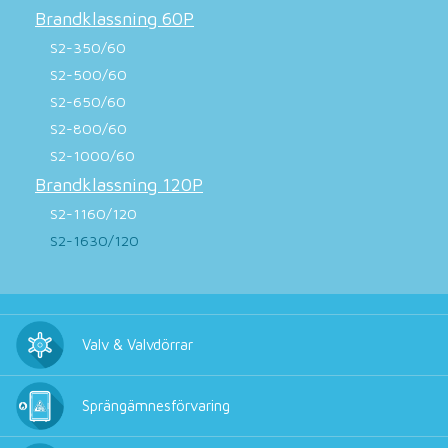
Brandklassning 60P
S2-350/60
S2-500/60
S2-650/60
S2-800/60
S2-1000/60
Brandklassning 120P
S2-1160/120
S2-1630/120
Valv & Valvdörrar
Sprängämnesförvaring