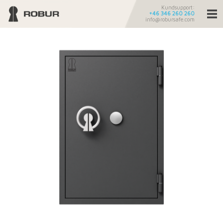
Kundsupport:
+46 346 260 260
info@robursafe.com