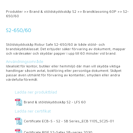
Produkter
>>
Brand & stöldskyddsskåp S2
>>
Brandklassning 60P
>>
S2-
650/60
S2-650/60
Stöldskyddsskåp Robur Safe S2-650/60 är både stöld- och
brandskyddsklassat. Det erbjuder säker förvaring av dokument, mappar
och värdesaker och skyddar papper i upp till 60 minuter vid brand.
Användningsområde
Idealiskt för kontor, butiker eller hemmiljö där man vill skydda viktiga
handlingar såsom avtal, bokföring eller personliga dokument. Skåpet
passar även utmärkt för förvaring av kontanter, smycken eller andra
värdefulla föremål.
Ladda ner produktblad
Brand & stöldskyddsskåp S2 - LFS 60
Ladda ner certifikat
Certificate ECB-S - S2 - SB Series_ECB 1105_SC25-01
Certificate RISE S2-Safes SB-series 2030