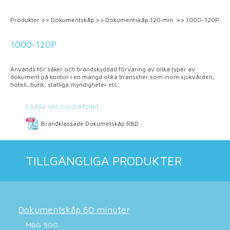
Produkter
>>
Dokumentskåp
>>
Dokumentskåp 120 min.
>>
1000-120P
1000-120P
Används för säker och brandskyddad förvaring av olika typer av
dokument på kontor i en mängd olika branscher som inom sjukvården,
hotell, butik, statliga myndigheter etc.
Ladda ner produktblad
Brandklassade Dokumetskåp RBD
TILLGÄNGLIGA PRODUKTER
Dokumentskåp 60 minuter
MBG 500