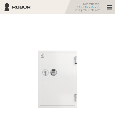
Kundsupport:
+46 346 260 260
info@robursafe.com