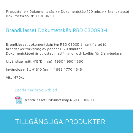
Produkter
>>
Dokumentskåp
>>
Dokumentskåp 120 min.
>>
Brandklassat
Dokumetskåp RBD C300R3H
Brandklassat Dokumetskåp RBD C300R3H
Brandklassat dokumentskåp typ RBD C300D är certifierad för
brandsäker förvaring av papper i 120 minuter.
Dokumentskåpet är utrustad med 4 hyllor och kodlås för 2 användare.
Utvändiga mått H*B*D (mm): 1950 * 950 * 560
Invändiga mått H*B*D (mm): 1685 * 770 * 345
Vikt: 470kg
Ladda ner produktblad
Brandklassat Dokumetskåp RBD C300R3H
TILLGÄNGLIGA PRODUKTER