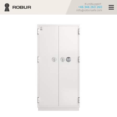
Kundsupport:
+46 346 260 260
info@robursafe.com