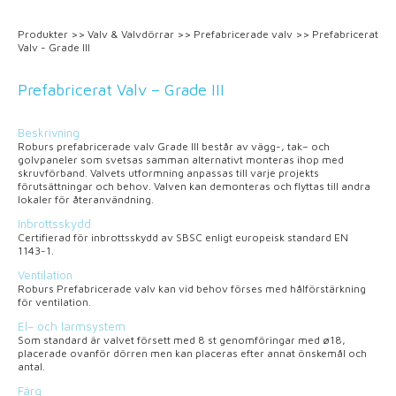
Produkter
>>
Valv & Valvdörrar
>>
Prefabricerade valv
>>
Prefabricerat
Valv - Grade III
Prefabricerat Valv – Grade III
Beskrivning
Roburs prefabricerade valv Grade III består av vägg-, tak– och
golvpaneler som svetsas samman alternativt monteras ihop med
skruvförband. Valvets utformning anpassas till varje projekts
förutsättningar och behov. Valven kan demonteras och flyttas till andra
lokaler för återanvändning.
Inbrottsskydd
Certifierad för inbrottsskydd av SBSC enligt europeisk standard EN
1143-1.
Ventilation
Roburs Prefabricerade valv kan vid behov förses med hålförstärkning
för ventilation.
El– och larmsystem
Som standard är valvet försett med 8 st genomföringar med ø18,
placerade ovanför dörren men kan placeras efter annat önskemål och
antal.
Färg