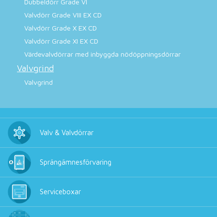
Dubbeldörr Grade VI
Valvdörr Grade VIII EX CD
Valvdörr Grade X EX CD
Valvdörr Grade XI EX CD
Värdevalvdörrar med inbyggda nödöppningsdörrar
Valvgrind
Valvgrind
Valv & Valvdörrar
Sprängämnesförvaring
Serviceboxar