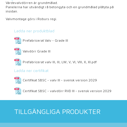
Värdevalvdörren är grundmålad.
Panelerna har utvändigt rå betongyta och en grundmålad plåtyta på
insidan.
Valvmontage görs i Roburs regi.
Ladda ner produktblad
Prefabricerat Valv - Grade III
Valvdörr Grade III
Prefabricerat valv III, III, LW, V, VI, VIII, X, XI.pdf
Ladda ner certifikat
Certifikat SBSC - valv III - svensk version 2029
Certifikat SBSC - valvdörr RVD III - svensk version 2029
TILLGÄNGLIGA PRODUKTER