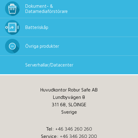
Dokument- &
Datamediaförstörare
Batteriskåp
Övriga produkter
Serverhallar/Datacenter
Huvudkontor Robur Safe AB
Lundbyvägen 8
311 68, SLÖINGE
Sverige
Tel:
+46 346 260 260
Service:
+46 346 260 200