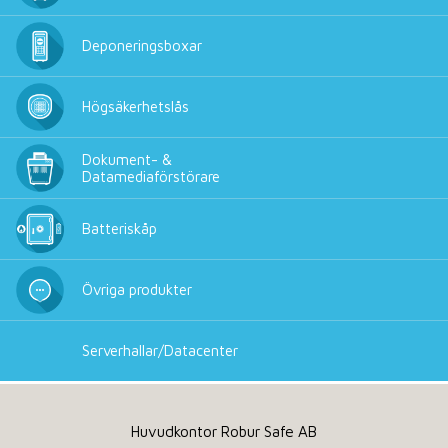
Deponeringsboxar
Högsäkerhetslås
Dokument- &
Datamediaförstörare
Batteriskåp
Övriga produkter
Serverhallar/Datacenter
Huvudkontor Robur Safe AB