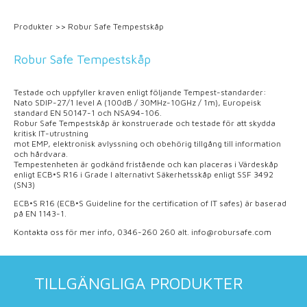
Produkter
>>
Robur Safe Tempestskåp
Robur Safe Tempestskåp
Testade och uppfyller kraven enligt följande Tempest-standarder:
Nato SDIP-27/1 level A (100dB / 30MHz-10GHz / 1m), Europeisk
standard EN 50147-1 och NSA94-106.
Robur Safe Tempestskåp är konstruerade och testade för att skydda
kritisk IT-utrustning
mot EMP, elektronisk avlyssning och obehörig tillgång till information
och hårdvara.
Tempestenheten är godkänd fristående och kan placeras i Värdeskåp
enligt ECB•S R16 i Grade I alternativt Säkerhetsskåp enligt SSF 3492
(SN3)
ECB•S R16 (ECB•S Guideline for the certification of IT safes) är baserad
på EN 1143-1.
Kontakta oss för mer info, 0346-260 260 alt. info@robursafe.com
TILLGÄNGLIGA PRODUKTER