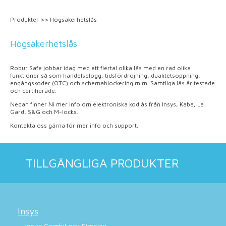
Produkter
>>
Högsäkerhetslås
Högsäkerhetslås
Robur Safe jobbar idag med ett flertal olika lås med en rad olika
funktioner så som händelselogg, tidsfördröjning, dualitetsöppning,
engångskoder (OTC) och schemablockering m.m. Samtliga lås är testade
och certifierade.
Nedan finner Ni mer info om elektroniska kodlås från Insys, Kaba, La
Gard, S&G och M-locks.
Kontakta oss gärna för mer info och support.
TILLGÄNGLIGA PRODUKTER
Insys
Insys CombiLock Simplex