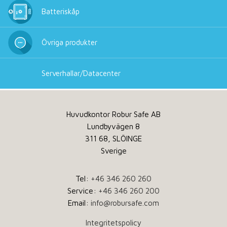
Batteriskåp
Övriga produkter
Serverhallar/Datacenter
Huvudkontor Robur Safe AB
Lundbyvägen 8
311 68, SLÖINGE
Sverige
Tel:
+46 346 260 260
Service:
+46 346 260 200
Email:
info@robursafe.com
Integritetspolicy