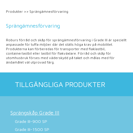
Produkter
>>
Sprängämnesförvaring
Sprängämnesförvaring
Roburs förråd och skåp för sprängämnesförvaring i Grade III är speciellt
anpassade för tuffa miljöer där det ställs höga krav på mobilitet.
Produkterna kan förberedas för transporter med flaklastbil,
containerlastbil eller lastbil för flakväxlare. Förråd och skåp för
utomhusbruk förses med väderskydd på taket och målas med för
ändamålet väl utprovad färg.
TILLGÄNGLIGA PRODUKTER
Sprängskåp Grade III
Grade III-900 SP
Grade III-1500 SP