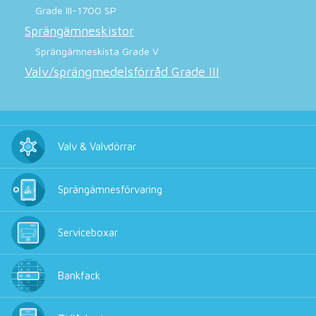
Grade III-1700 SP
Sprängämneskistor
Sprängämneskista Grade V
Valv/sprängmedelsförråd Grade III
Valv & Valvdörrar
Sprängämnesförvaring
Serviceboxar
Bankfack