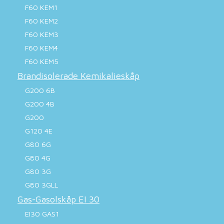
F60 KEM1
F60 KEM2
F60 KEM3
F60 KEM4
F60 KEM5
Brandisolerade Kemikalieskåp
G200 6B
G200 4B
G200
G120 4E
G80 6G
G80 4G
G80 3G
G80 3GLL
Gas-Gasolskåp EI 30
EI30 GAS1