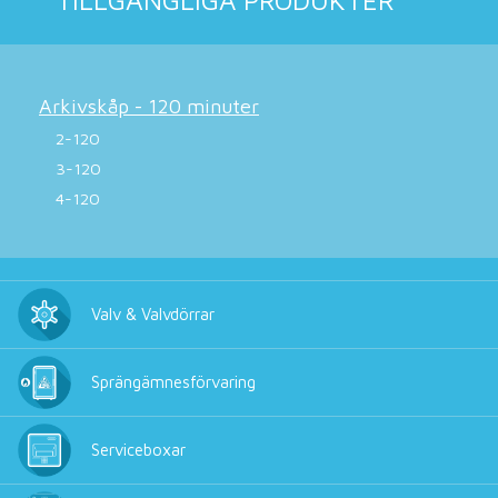
TILLGÄNGLIGA PRODUKTER
Arkivskåp - 120 minuter
2-120
3-120
4-120
Valv & Valvdörrar
Sprängämnesförvaring
Serviceboxar