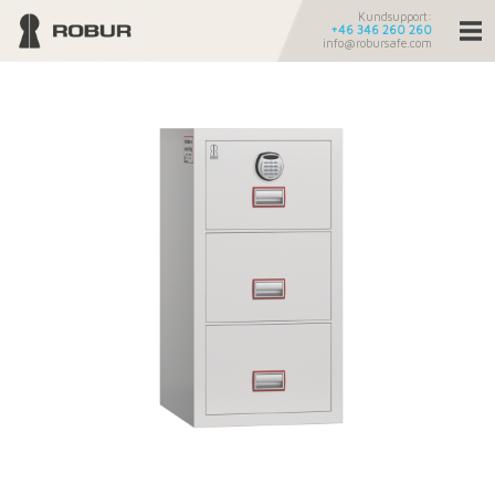
Kundsupport:
+46 346 260 260
info@robursafe.com