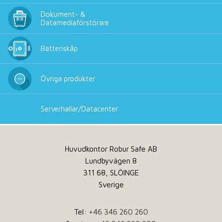
Dokument- &
Datamediaförstörare
Batteriskåp
Övriga produkter
Serverhallar/Datacenter
Huvudkontor Robur Safe AB
Lundbyvägen 8
311 68, SLÖINGE
Sverige
Tel:
+46 346 260 260