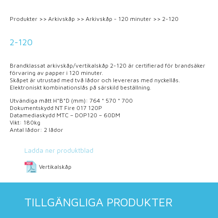
Produkter
>>
Arkivskåp
>>
Arkivskåp - 120 minuter
>>
2-120
2-120
Brandklassat arkivskåp/vertikalskåp 2-120 är certifierad för brandsäker
förvaring av papper i 120 minuter.
Skåpet är utrustad med två lådor och levereras med nyckellås.
Elektroniskt kombinationslås på särskild beställning
.
Utvändiga mått H*B*D (mm):
764
* 570 * 700
Dokumentskydd NT Fire 017 120P
Datamediaskydd MTC – DOP120 – 60DM
Vikt: 180kg
Antal lådor: 2 lådor
Ladda ner produktblad
Vertikalskåp
TILLGÄNGLIGA PRODUKTER