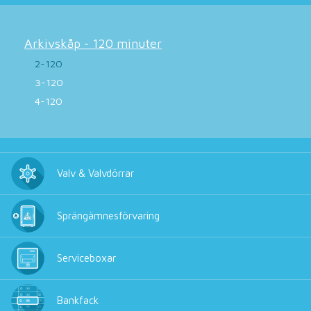
Arkivskåp - 120 minuter
2-120
3-120
4-120
Valv & Valvdörrar
Sprängämnesförvaring
Serviceboxar
Bankfack