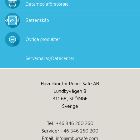
Datamediaförstörare
Batteriskåp
Övriga produkter
Serverhallar/Datacenter
Huvudkontor Robur Safe AB
Lundbyvägen 8
311 68, SLÖINGE
Sverige
Tel:
+46 346 260 260
Service:
+46 346 260 200
Email:
info@robursafe.com