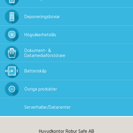
Deponeringsboxar
Högsäkerhetslås
Dokument- &
Datamediaförstörare
Batteriskåp
Övriga produkter
Serverhallar/Datacenter
Huvudkontor Robur Safe AB