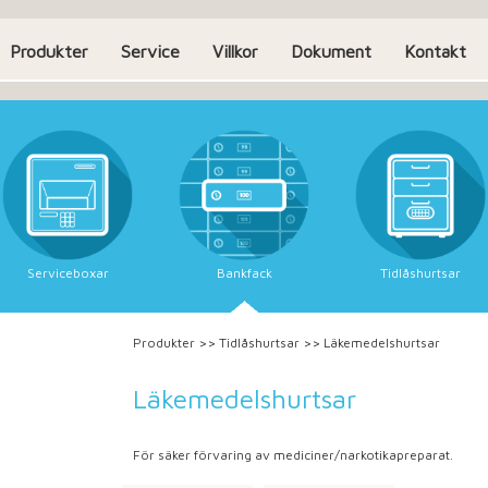
Produkter
Service
Villkor
Dokument
Kontakt
Serviceboxar
Bankfack
Tidlåshurtsar
Produkter
>>
Tidlåshurtsar
>>
Läkemedelshurtsar
Läkemedelshurtsar
För säker förvaring av mediciner/narkotikapreparat.