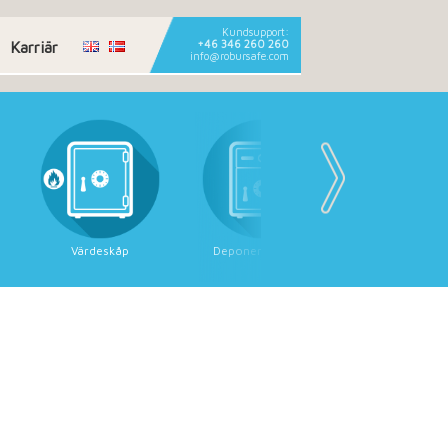
Kundsupport:
Karriär
+46 346 260 260
info@robursafe.com
Värdeskåp
Deponeringsskåp
Säkerhetss