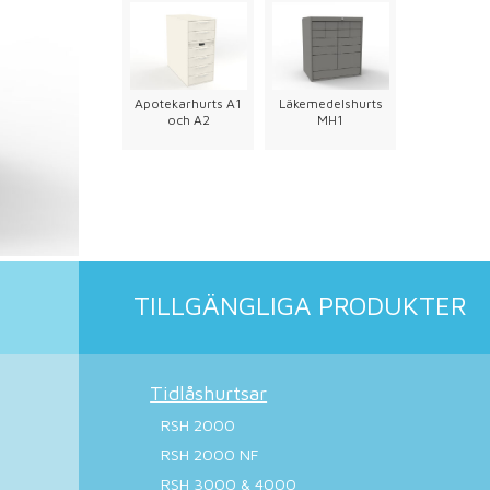
Apotekarhurts A1
Läkemedelshurts
och A2
MH1
TILLGÄNGLIGA PRODUKTER
Tidlåshurtsar
RSH 2000
RSH 2000 NF
RSH 3000 & 4000