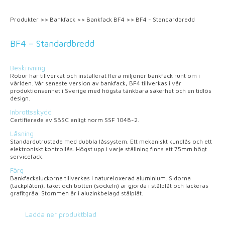
Produkter
>>
Bankfack
>>
Bankfack BF4
>>
BF4 - Standardbredd
BF4 – Standardbredd
Beskrivning
Robur har tillverkat och installerat flera miljoner bankfack runt om i
världen. Vår senaste version av bankfack, BF4 tillverkas i vår
produktionsenhet i Sverige med högsta tänkbara säkerhet och en tidlös
design.
Inbrottsskydd
Certifierade av SBSC enligt norm SSF 1048-2.
Låsning
Standardutrustade med dubbla låssystem. Ett mekaniskt kundlås och ett
elektroniskt kontrollås. Högst upp i varje ställning finns ett 75mm högt
servicefack.
Färg
Bankfacksluckorna tillverkas i natureloxerad aluminium. Sidorna
(täckplåten), taket och botten (sockeln) är gjorda i stålplåt och lackeras
grafitgråa. Stommen är i aluzinkbelagd stålplåt.
Ladda ner produktblad