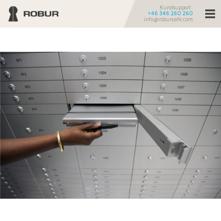
Kundsupport:
+46 346 260 260
info@robursafe.com