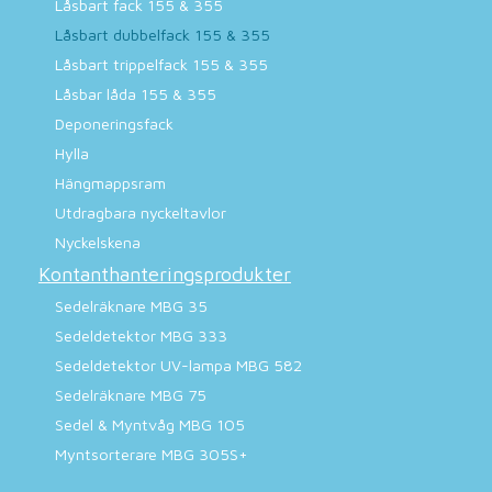
Låsbart fack 155 & 355
Låsbart dubbelfack 155 & 355
Låsbart trippelfack 155 & 355
Låsbar låda 155 & 355
Deponeringsfack
Hylla
Hängmappsram
Utdragbara nyckeltavlor
Nyckelskena
Kontanthanteringsprodukter
Sedelräknare MBG 35
Sedeldetektor MBG 333
Sedeldetektor UV-lampa MBG 582
Sedelräknare MBG 75
Sedel & Myntvåg MBG 105
Myntsorterare MBG 305S+