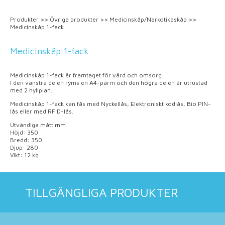
Produkter
>>
Övriga produkter
>>
Medicinskåp/Narkotikaskåp
>>
Medicinskåp 1-fack
Medicinskåp 1-fack
Medicinskåp 1-fack är framtaget för vård och omsorg.
I den vänstra delen ryms en A4-pärm och den högra delen är utrustad
med 2 hyllplan.
Medicinskåp 1-fack kan fås med Nyckellås, Elektroniskt kodlås, Bio PIN-
lås eller med RFID-lås.
Utvändiga mått mm
Höjd: 350
Bredd: 350
Djup: 280
Vikt: 12 kg
TILLGÄNGLIGA PRODUKTER