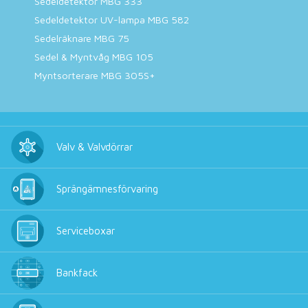
Sedeldetektor MBG 333
Sedeldetektor UV-lampa MBG 582
Sedelräknare MBG 75
Sedel & Myntvåg MBG 105
Myntsorterare MBG 305S+
Valv & Valvdörrar
Sprängämnesförvaring
Serviceboxar
Bankfack