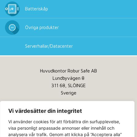
Batteriskåp
Övriga produkter
Serverhallar/Datacenter
Huvudkontor Robur Safe AB
Lundbyvägen 8
311 68, SLÖINGE
Sverige
Tel:
+46 346 260 260
Vi värdesätter din integritet
Service:
+46 346 260 200
Vi använder cookies för att förbättra din surfupplevelse,
Email:
info@robursafe.com
visa personligt anpassade annonser eller innehåll och
analysera vår trafik. Genom att klicka på ”Acceptera alla”
Integritetspolicy