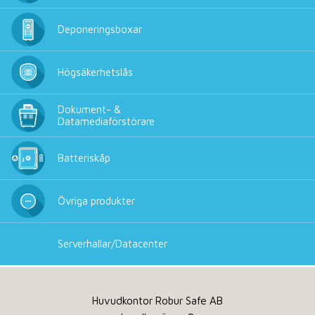
Deponeringsboxar
Högsäkerhetslås
Dokument- &
Datamediaförstörare
Batteriskåp
Övriga produkter
Serverhallar/Datacenter
Huvudkontor Robur Safe AB