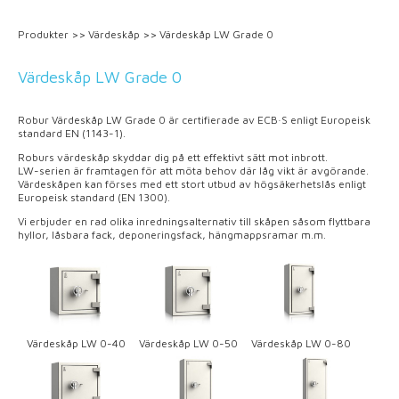
Produkter
>>
Värdeskåp
>>
Värdeskåp LW Grade 0
Värdeskåp LW Grade 0
Robur Värdeskåp LW Grade 0 är certifierade av ECB·S enligt Europeisk
standard EN (1143-1).
Roburs värdeskåp skyddar dig på ett effektivt sätt mot inbrott.
LW-serien är framtagen för att möta behov där låg vikt är avgörande.
Värdeskåpen kan förses med ett stort utbud av högsäkerhetslås enligt
Europeisk standard (EN 1300).
Vi erbjuder en rad olika inredningsalternativ till skåpen såsom flyttbara
hyllor, låsbara fack, deponeringsfack, hängmappsramar m.m.
Värdeskåp LW 0-40
Värdeskåp LW 0-50
Värdeskåp LW 0-80