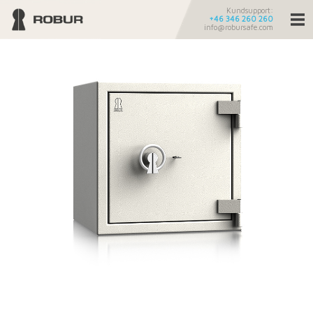
Kundsupport:
+46 346 260 260
info@robursafe.com