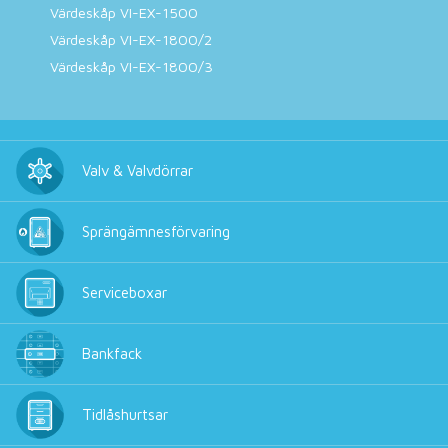
Värdeskåp VI-EX-1500
Värdeskåp VI-EX-1800/2
Värdeskåp VI-EX-1800/3
Valv & Valvdörrar
Sprängämnesförvaring
Serviceboxar
Bankfack
Tidlåshurtsar