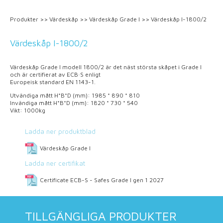
Produkter
>>
Värdeskåp
>>
Värdeskåp Grade I
>>
Värdeskåp I-1800/2
Värdeskåp I-1800/2
Värdeskåp Grade I modell 1800/2 är det näst största skåpet i Grade I
och är certifierat av ECB·S enligt
Europeisk standard EN 1143-1.
Utvändiga mått H*B*D (mm): 1985 * 890 * 810
Invändiga mått H*B*D (mm): 1820 * 730 * 540
Vikt: 1000kg
Ladda ner produktblad
Värdeskåp Grade I
Ladda ner certifikat
Certificate ECB-S - Safes Grade I gen 1 2027
TILLGÄNGLIGA PRODUKTER