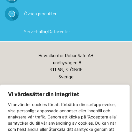
Övriga produkter
Serverhallar/Datacenter
Huvudkontor Robur Safe AB
Lundbyvägen 8
311 68, SLÖINGE
Sverige
Tel:
+46 346 260 260
Vi värdesätter din integritet
Service:
+46 346 260 200
Vi använder cookies för att förbättra din surfupplevelse,
Email:
info@robursafe.com
visa personligt anpassade annonser eller innehåll och
analysera vår trafik. Genom att klicka på ”Acceptera alla”
Integritetspolicy
samtycker du till vår användning av cookies. Du kan när
Kakor
som helst ändra eller återkalla ditt samtycke genom att