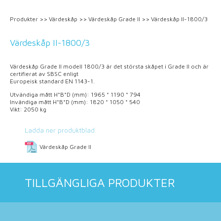
Produkter
>>
Värdeskåp
>>
Värdeskåp Grade II
>>
Värdeskåp II-1800/3
Värdeskåp II-1800/3
Värdeskåp Grade II modell 1800/3 är det största skåpet i Grade II och är
certifierat av SBSC enligt
Europeisk standard EN 1143-1.
Utvändiga mått H*B*D (mm): 1965 * 1190 * 794
Invändiga mått H*B*D (mm): 1820 * 1050 * 540
Vikt: 2050 kg
Ladda ner produktblad
Värdeskåp Grade II
TILLGÄNGLIGA PRODUKTER