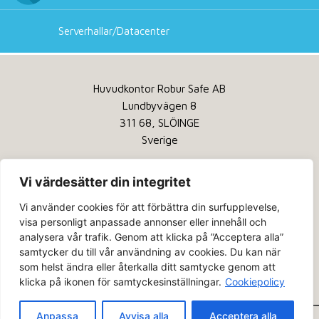
Serverhallar/Datacenter
Huvudkontor Robur Safe AB
Lundbyvägen 8
311 68, SLÖINGE
Sverige
Tel:
+46 346 260 260
Vi värdesätter din integritet
Service:
+46 346 260 200
Vi använder cookies för att förbättra din surfupplevelse,
Email:
info@robursafe.com
visa personligt anpassade annonser eller innehåll och
analysera vår trafik. Genom att klicka på ”Acceptera alla”
Integritetspolicy
samtycker du till vår användning av cookies. Du kan när
Kakor
som helst ändra eller återkalla ditt samtycke genom att
klicka på ikonen för samtyckesinställningar.
Cookiepolicy
Om oss
Anpassa
Avvisa alla
Acceptera alla