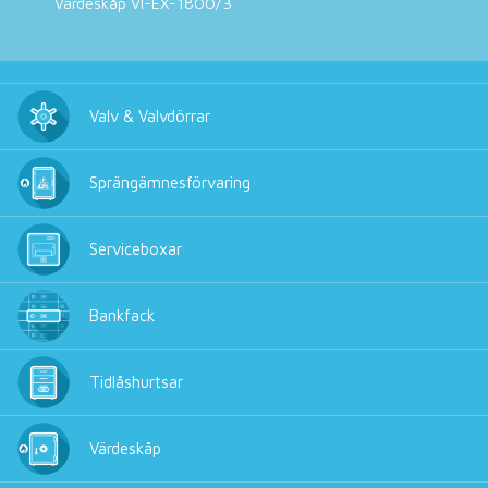
Värdeskåp VI-EX-1800/3
Valv & Valvdörrar
Sprängämnesförvaring
Serviceboxar
Bankfack
Tidlåshurtsar
Värdeskåp