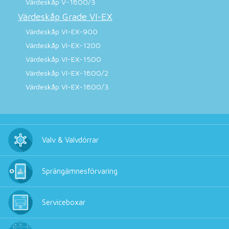
Värdeskåp V-1800/3
Värdeskåp Grade VI-EX
Värdeskåp VI-EX-900
Värdeskåp VI-EX-1200
Värdeskåp VI-EX-1500
Värdeskåp VI-EX-1800/2
Värdeskåp VI-EX-1800/3
Valv & Valvdörrar
Sprängämnesförvaring
Serviceboxar