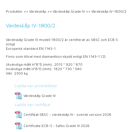
Produkter
>>
Värdeskåp
>>
Värdeskåp Grade IV
>>
Värdeskåp IV-1800/2
Värdeskåp IV-1800/2
Värdeskåp Grade IV modell 1800/2 är certifierat av SBSC och ECB·S
enligt
Europeisk standard EN 1143-1.
Finns
som tillval
med
diamantborrskydd enligt EN
1143-1
CD
.
Utvändiga mått H*B*D (mm): 2015 * 920 * 870
Invändiga mått H*B*D (mm): 1820 * 730 * 540
Vikt: 2300 kg
Ladda ner produktblad
Värdeskåp Grade IV
Ladda ner certifikat
Certifikat SBSC - värdeskåp IV - svensk version 2028
Certificate ECB-S - Safes Grade IV 2026