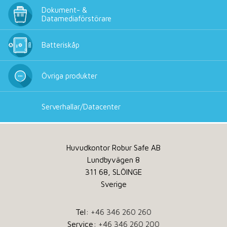
Dokument- &
Datamediaförstörare
Batteriskåp
Övriga produkter
Serverhallar/Datacenter
Huvudkontor Robur Safe AB
Lundbyvägen 8
311 68, SLÖINGE
Sverige
Tel:
+46 346 260 260
Service:
+46 346 260 200