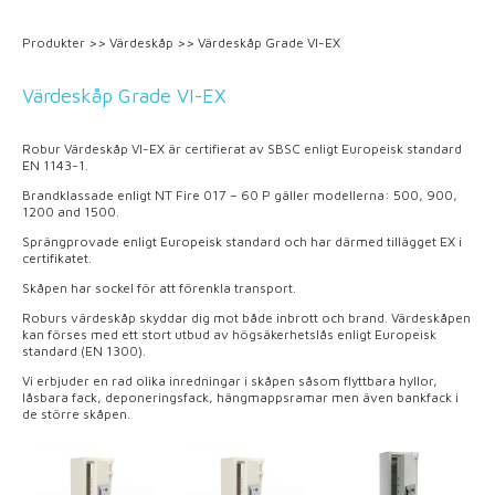
Produkter
>>
Värdeskåp
>>
Värdeskåp Grade VI-EX
Värdeskåp Grade VI-EX
Robur Värdeskåp VI-EX är certifierat av SBSC enligt Europeisk standard
EN 1143-1.
Brandklassade enligt NT Fire 017 – 60 P gäller modellerna: 500, 900,
1200 and 1500.
Sprängprovade enligt Europeisk standard och har därmed tillägget EX i
certifikatet.
Skåpen har sockel för att förenkla transport.
Roburs värdeskåp skyddar dig mot både inbrott och brand. Värdeskåpen
kan förses med ett stort utbud av högsäkerhetslås enligt Europeisk
standard (EN 1300).
Vi erbjuder en rad olika inredningar i skåpen såsom flyttbara hyllor,
låsbara fack, deponeringsfack, hängmappsramar men även bankfack i
de större skåpen.