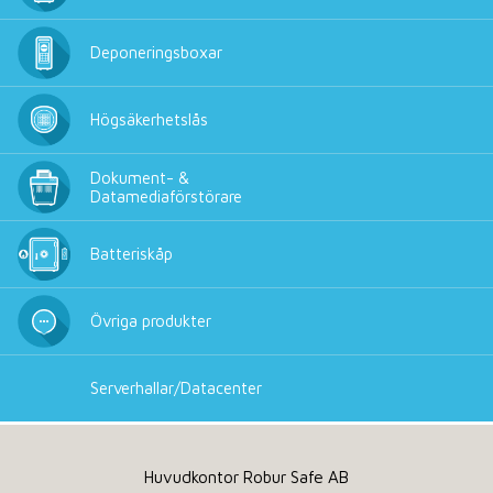
Deponeringsboxar
Högsäkerhetslås
Dokument- &
Datamediaförstörare
Batteriskåp
Övriga produkter
Serverhallar/Datacenter
Huvudkontor Robur Safe AB