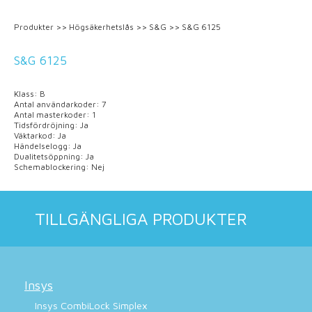
Produkter
>>
Högsäkerhetslås
>>
S&G
>>
S&G 6125
S&G 6125
Klass: B
Antal användarkoder: 7
Antal masterkoder: 1
Tidsfördröjning: Ja
Väktarkod: Ja
Händelselogg: Ja
Dualitetsöppning: Ja
Schemablockering: Nej
TILLGÄNGLIGA PRODUKTER
Insys
Insys CombiLock Simplex