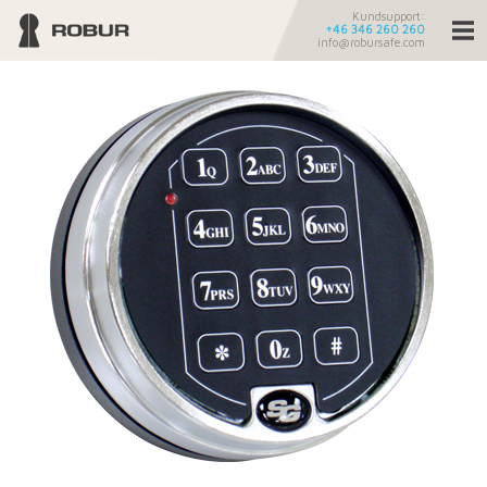
Kundsupport:
+46 346 260 260
info@robursafe.com