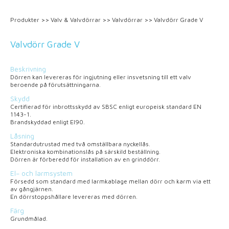
Produkter
>>
Valv & Valvdörrar
>>
Valvdörrar
>>
Valvdörr Grade V
Valvdörr Grade V
Beskrivning
Dörren kan levereras för ingjutning eller insvetsning till ett valv
beroende på förutsättningarna.
Skydd
Certifierad för inbrottsskydd av SBSC enligt europeisk standard EN
1143-1.
Brandskyddad enligt El90.
Låsning
Standardutrustad med två omställbara nyckellås.
Elektroniska kombinationslås på särskild beställning.
Dörren är förberedd för installation av en grinddörr.
El– och larmsystem
Försedd som standard med larmkablage mellan dörr och karm via ett
av gångjärnen.
En dörrstoppshållare levereras med dörren.
Färg
Grundmålad.