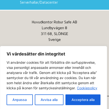
Serverhallar/Datacenter
Huvudkontor Robur Safe AB
Lundbyvägen 8
311 68, SLÖINGE
Sverige
Tel:
+46 346 260 260
Vi värdesätter din integritet
Service:
+46 346 260 200
Vi använder cookies för att förbättra din surfupplevelse,
Email:
info@robursafe.com
visa personligt anpassade annonser eller innehåll och
analysera vår trafik. Genom att klicka på ”Acceptera alla”
Integritetspolicy
samtycker du till vår användning av cookies. Du kan när
Kakor
som helst ändra eller återkalla ditt samtycke genom att
klicka på ikonen för samtyckesinställningar.
Cookiepolicy
Om oss
Anpassa
Avvisa alla
Acceptera alla
© 2026 - Robur Safe