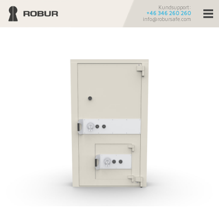
Kundsupport:
+46 346 260 260
info@robursafe.com