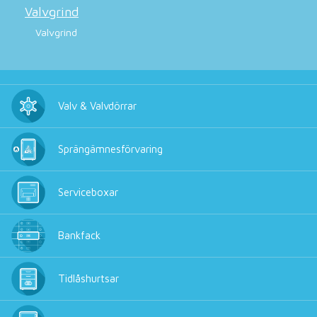
Valvgrind
Valvgrind
Valv & Valvdörrar
Sprängämnesförvaring
Serviceboxar
Bankfack
Tidlåshurtsar