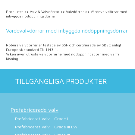
Produkter
>>
Valv & Valvdörrar
>>
Valvdörrar
>>
Värdevalvdörrar med
inbyggda nödöppningsdörrar
Värdevalvdörrar med inbyggda nödöppningsdörrar
Roburs valvdörrar är testade av SSF och certifierade av SBSC enligt
Europeisk standard EN 1143-1.
Vi kan även utrusta valvdörrarna med nödöppningsdörr med valfri
låsning.
TILLGÄNGLIGA PRODUKTER
Prefabricerade valv
Prefabricerat Valv - Grade I
Prefabricerat Valv - Grade III LW
Prefabricerat Valv - Grade III