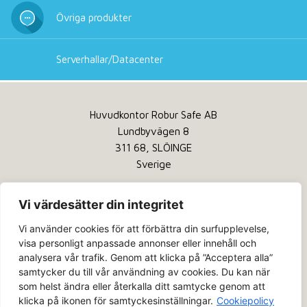
Övriga produkter
Serverhallar/Datacenter
Huvudkontor Robur Safe AB
Lundbyvägen 8
311 68, SLÖINGE
Sverige
Tel:
+46 346 260 260
Vi värdesätter din integritet
Service:
+46 346 260 200
Vi använder cookies för att förbättra din surfupplevelse,
Email:
info@robursafe.com
visa personligt anpassade annonser eller innehåll och
analysera vår trafik. Genom att klicka på ”Acceptera alla”
Integritetspolicy
samtycker du till vår användning av cookies. Du kan när
Kakor
som helst ändra eller återkalla ditt samtycke genom att
klicka på ikonen för samtyckesinställningar.
Cookiepolicy