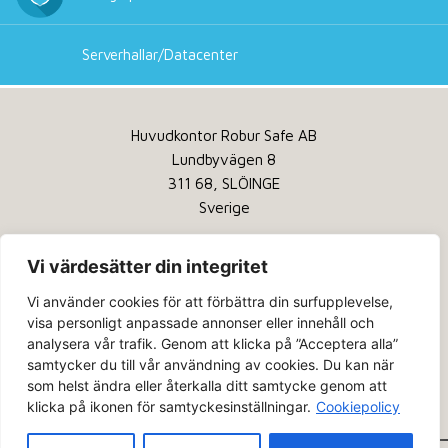
Serverhallar/Datacenter
Huvudkontor Robur Safe AB
Lundbyvägen 8
311 68, SLÖINGE
Sverige
Tel:
+46 346 260 260
Vi värdesätter din integritet
Service:
+46 346 260 200
Vi använder cookies för att förbättra din surfupplevelse,
Email:
info@robursafe.com
visa personligt anpassade annonser eller innehåll och
analysera vår trafik. Genom att klicka på ”Acceptera alla”
Integritetspolicy
samtycker du till vår användning av cookies. Du kan när
Kakor
som helst ändra eller återkalla ditt samtycke genom att
klicka på ikonen för samtyckesinställningar.
Cookiepolicy
Om oss