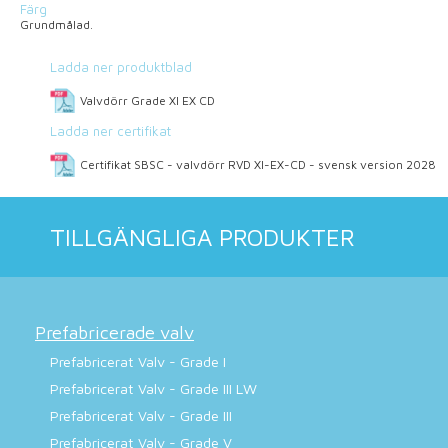
Färg
Grundmålad.
Ladda ner produktblad
Valvdörr Grade XI EX CD
Ladda ner certifikat
Certifikat SBSC - valvdörr RVD XI-EX-CD - svensk version 2028
TILLGÄNGLIGA PRODUKTER
Prefabricerade valv
Prefabricerat Valv - Grade I
Prefabricerat Valv - Grade III LW
Prefabricerat Valv - Grade III
Prefabricerat Valv - Grade V