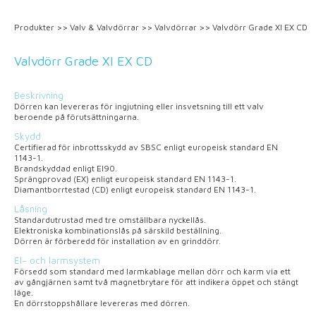
Produkter
>>
Valv & Valvdörrar
>>
Valvdörrar
>>
Valvdörr Grade XI EX CD
Valvdörr Grade XI EX CD
Beskrivning
Dörren kan levereras för ingjutning eller insvetsning till ett valv
beroende på förutsättningarna.
Skydd
Certifierad för inbrottsskydd av SBSC enligt europeisk standard EN
1143-1.
Brandskyddad enligt El90.
Sprängprovad (EX) enligt europeisk standard EN 1143-1.
Diamantborrtestad (CD) enligt europeisk standard EN 1143-1.
Låsning
Standardutrustad med tre omställbara nyckellås.
Elektroniska kombinationslås på särskild beställning.
Dörren är förberedd för installation av en grinddörr.
El– och larmsystem
Försedd som standard med larmkablage mellan dörr och karm via ett
av gångjärnen samt två magnetbrytare för att indikera öppet och stängt
läge.
En dörrstoppshållare levereras med dörren.